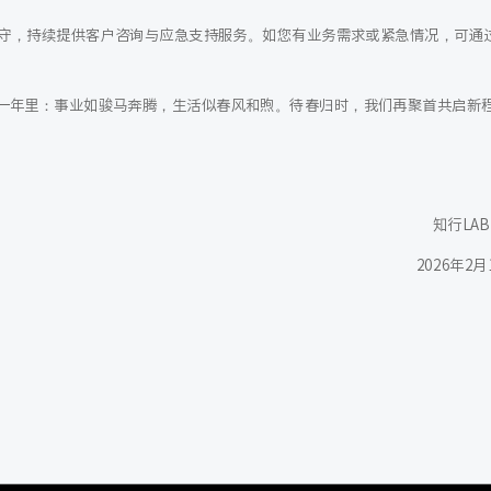
守，持续提供客户咨询与应急支持服务。如您有业务需求或紧急情况，可通
的一年里：事业如骏马奔腾，生活似春风和煦。待春归时，我们再聚首共启新
知行LA
2026年2月