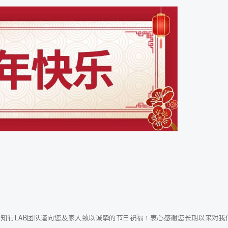
，知行LAB团队谨向您及家人致以诚挚的节日祝福！衷心感谢您长期以来对我