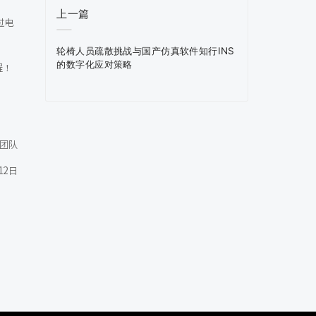
上一篇
过电
轮椅人员疏散挑战与国产仿真软件知行INS
的数字化应对策略
程！
B团队
12日