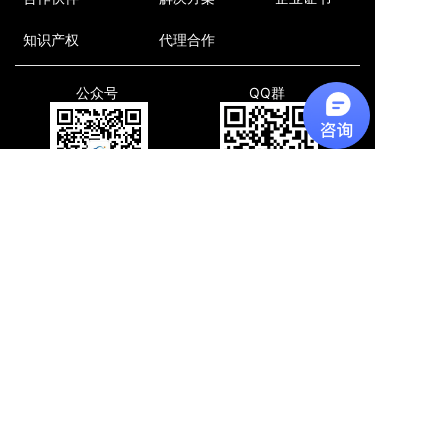
知识产权
代理合作
公众号
QQ群
四川知行信科
830066366
联系我们
地址:
四川省成都市高新区天府软件园D7
联系电话:
028-85329601
邮箱:
info@zhixinglab.com